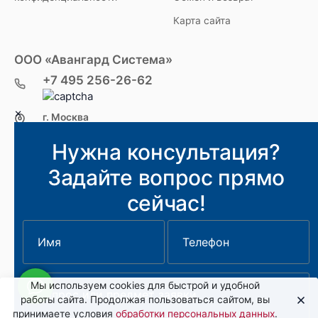
Карта сайта
ООО «Авангард Система»
+7 495 256-26-62
×
г. Москва
ул. Уржумская д. 4, стр. 2
Нужна консультация?
ПН–ЧТ 9:00–18:00
ПТ 9:00–17:00
Задайте вопрос прямо
СБ–ВС — выходной
info@tepla.ru
сейчас!
2011-2026 Водонагреватели Stiebel Eltron Официальный диле
Мы используем cookies для быстрой и удобной
работы сайта. Продолжая пользоваться сайтом, вы
принимаете условия
обработки персональных данных
.