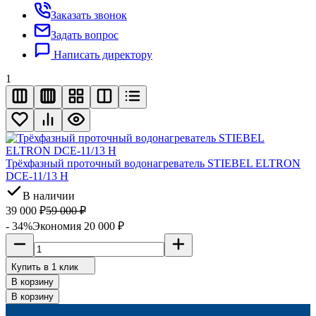
Заказать звонок
Задать вопрос
Написать директору
1
Трёхфазный проточный водонагреватель STIEBEL ELTRON
DCE-11/13 H
В наличии
39 000
₽
59 000
₽
- 34%
Экономия 20 000
₽
Купить в 1 клик
В корзину
В корзину