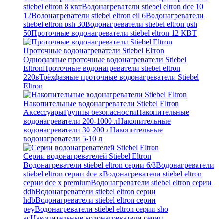
stiebel eltron 8 квт
Водонагреватели stiebel eltron dce 10
12
Водонагреватели stiebel eltron eil 6
Водонагреватели
stiebel eltron psh 30
Водонагреватели stiebel eltron psh
50
Проточные водонагреватели stiebel eltron 12 КВТ
Проточные водонагреватели Stiebel Eltron
Однофазные проточные водонагреватели Stiebel
Eltron
Проточные водонагреватели stiebel eltron
220в
Трёхфазные проточные водонагреватели Stiebel
Eltron
Накопительные водонагреватели Stiebel Eltron
Аксессуары
Группы безопасности
Накопительные
водонагреватели 200-1000 л
Накопительные
водонагреватели 30-200 л
Накопительные
водонагреватели 5-10 л
Серии водонагревателей Stiebel Eltron
Водонагреватели stiebel eltron серии 6/8
Водонагреватели
stiebel eltron серии dce x
Водонагреватели stiebel eltron
серии dce x premium
Водонагреватели stiebel eltron серии
ddh
Водонагреватели stiebel eltron серии
hdb
Водонагреватели stiebel eltron серии
pey
Водонагреватели stiebel eltron серии sho
ac
Накопительные водонагреватели серии