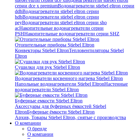
stiebel eltron серии dce x
Водонагреватели stiebel eltron
серии dce x premium
Водонагреватели stiebel eltron серии
ddh
Водонагреватели stiebel eltron серии
hdb
Водонагреватели stiebel eltron серии
pey
Водонагреватели stiebel eltron серии sho
ac
Накопительные водонагреватели серии
PSH
Накопительные водонагреватели серии SHZ
Отопительные приборы Stiebel Eltron
Конвекторы Stiebel Eltron
Тепловентиляторы Stiebel
Eltron
Сушилки для рук Stiebel Eltron
Водонагреватели косвенного нагрева Stiebel Eltron
Напольные водонагреватели Stiebel Eltron
Настенные
водонагреватели Stiebel Eltron
Буферные емкости Stiebel Eltron
Аксессуары для буферных ёмкостей Stiebel
Eltron
Буферные ёмкости Stiebel Eltron
Архив, Товары Stiebel Eltron, снятые с производства
О компании
О бренде
О компании