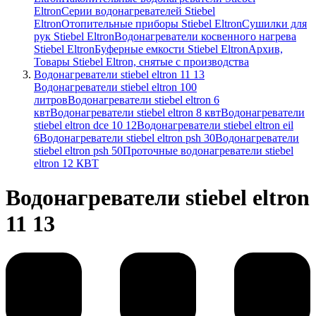
Eltron
Серии водонагревателей Stiebel
Eltron
Отопительные приборы Stiebel Eltron
Сушилки для
рук Stiebel Eltron
Водонагреватели косвенного нагрева
Stiebel Eltron
Буферные емкости Stiebel Eltron
Архив,
Товары Stiebel Eltron, снятые с производства
Водонагреватели stiebel eltron 11 13
Водонагреватели stiebel eltron 100
литров
Водонагреватели stiebel eltron 6
квт
Водонагреватели stiebel eltron 8 квт
Водонагреватели
stiebel eltron dce 10 12
Водонагреватели stiebel eltron eil
6
Водонагреватели stiebel eltron psh 30
Водонагреватели
stiebel eltron psh 50
Проточные водонагреватели stiebel
eltron 12 КВТ
Водонагреватели stiebel eltron
11 13